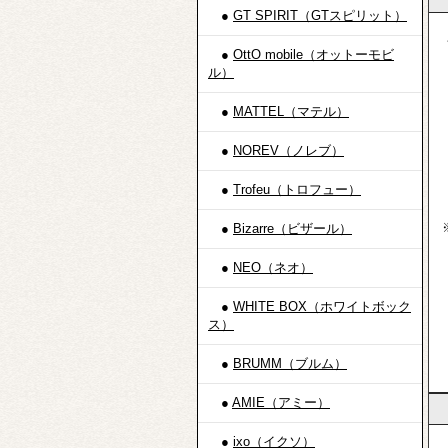
●
GT SPIRIT（GTスピリット）
・
●
OttO mobile（オットーモビ
ル）
イ
三
ゆ
●
MATTEL（マテル）
※
●
NOREV（ノレブ）
●
Trofeu（トロフュー）
（
※
●
Bizarre（ビザール）
代
●
NEO（ネオ）
0
3
●
WHITE BOX（ホワイトボック
1
ス）
2
30
●
BRUMM（ブルム）
●
AMIE（アミー）
●
ixo（イクソ）