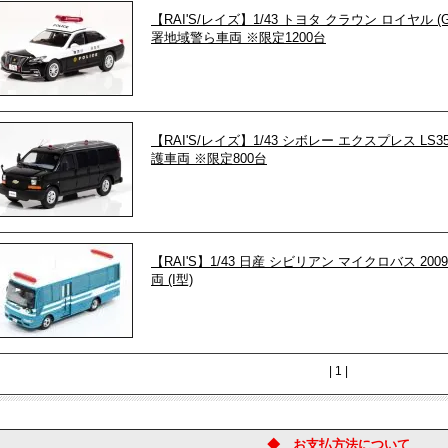
【RAI'S/レイズ】1/43 トヨタ クラウン ロイヤル (
署地域警ら車両 ※限定1200台
【RAI'S/レイズ】1/43 シボレー エクスプレス LS3
護車両 ※限定800台
【RAI'S】1/43 日産 シビリアン マイクロバス 2
両 (I型)
| 1 |
◆ お支払方法について