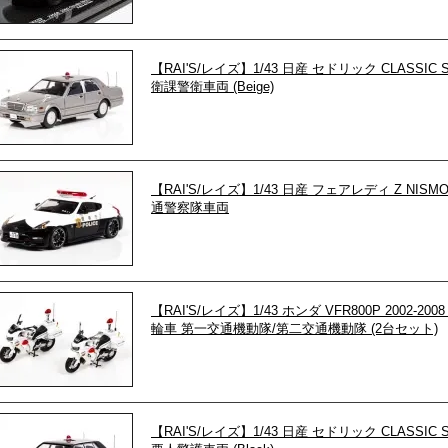
【RAI'S/レイズ】1/43 日産 セドリック CLASSIC S
衛課警衛車両 (Beige)
【RAI'S/レイズ】1/43 日産 フェアレディ Z NISMO
通警察隊車両
【RAI'S/レイズ】1/43 ホンダ VFR800P 2002
輪車 第一交通機動隊/第二交通機動隊 (2台セット)
【RAI'S/レイズ】1/43 日産 セドリック CLASSIC S