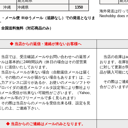
鹿児島県
鹿児
沖縄
沖縄県
1350
海外発送は行っ
Neohobby does no
・メール便 ※ゆうメール（追跡なし）での発送となりま
す
全国送料無料（対応商品のみ）
◆ 当店からの返信・連絡が来ないお客様へ
当店では、受注確認メールやお問い合わせへの返答メ
当店の在庫はam
ールは基本的に24時間以内（休日の場合はその翌営業
おります。在庫
日）に送信いたしております。
に対して更新が
当店からメールが来ない場合（自動返信メールは届く
品が購入可能に
が、その他のメールが届かない場合もあります）は、ご
その際はご連絡
入力アドレスに誤りがあるか、お使いのメールソフトや
合がございます
プロバイダの迷惑メールフィルタ設定等により弊社より
のメール受信が出来ない可能性がございます。（Yahoo、
ybbメール等のフリーメールで多く見られます）
その際は当店からのメールを受信出来る様、設定を見
直しの上、ご連絡下さい。
◆ 当店からのご連絡はメールのみとなります。