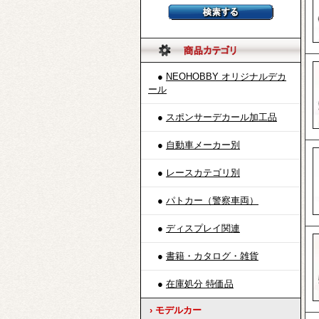
●
NEOHOBBY オリジナルデカ
ール
●
スポンサーデカール加工品
●
自動車メーカー別
●
レースカテゴリ別
●
パトカー（警察車両）
●
ディスプレイ関連
●
書籍・カタログ・雑貨
●
在庫処分 特価品
› モデルカー