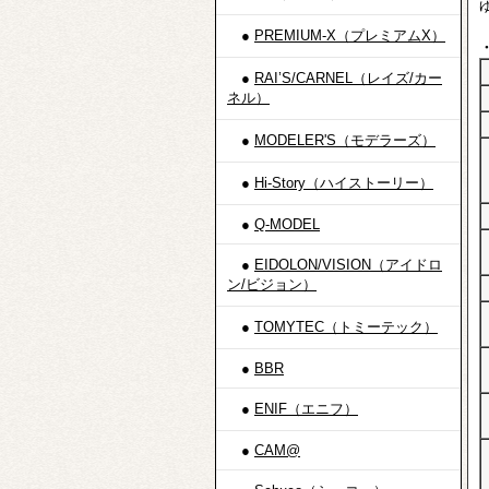
●
PREMIUM-X（プレミアムX）
●
RAI’S/CARNEL（レイズ/カー
ネル）
●
MODELER'S（モデラーズ）
●
Hi-Story（ハイストーリー）
●
Q-MODEL
●
EIDOLON/VISION（アイドロ
ン/ビジョン）
●
TOMYTEC（トミーテック）
●
BBR
●
ENIF（エニフ）
●
CAM@