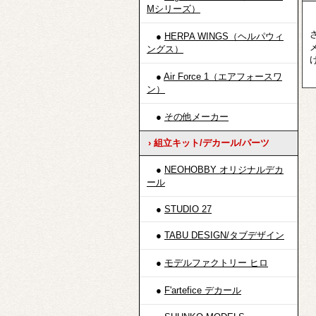
Mシリーズ）
●
HERPA WINGS（ヘルパウィ
ングス）
●
Air Force 1（エアフォースワ
ン）
●
その他メーカー
› 組立キット/デカール/パーツ
●
NEOHOBBY オリジナルデカ
ール
●
STUDIO 27
●
TABU DESIGN/タブデザイン
●
モデルファクトリー ヒロ
●
F'artefice デカール