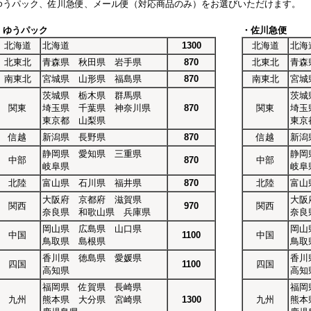
ゆうパック、佐川急便、メール便（対応商品のみ）をお選びいただけます。
・ゆうパック
・佐川急便
北海道
北海道
1300
北海道
北海
北東北
青森県 秋田県 岩手県
870
北東北
青森
南東北
宮城県 山形県 福島県
870
南東北
宮城
茨城県 栃木県 群馬県
茨城
関東
埼玉県 千葉県 神奈川県
870
関東
埼玉
東京都 山梨県
東京
信越
新潟県 長野県
870
信越
新潟
静岡県 愛知県 三重県
静岡
中部
870
中部
岐阜県
岐阜
北陸
富山県 石川県 福井県
870
北陸
富山
大阪府 京都府 滋賀県
大阪
関西
970
関西
奈良県 和歌山県 兵庫県
奈良
岡山県 広島県 山口県
岡山
中国
1100
中国
鳥取県 島根県
鳥取
香川県 徳島県 愛媛県
香川
四国
1100
四国
高知県
高知
福岡県 佐賀県 長崎県
福岡
九州
熊本県 大分県 宮崎県
1300
九州
熊本