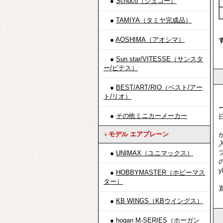
●
Schuco（シュコー）
●
TAMIYA（タミヤ完成品）
●
AOSHIMA（アオシマ）
●
Sun star/VITESSE（サンスタ
ー/ビテス）
●
BEST/ART/RIO（ベスト/アー
ト/リオ）
●
その他ミニカーメーカー
› モデル エアプレーン
●
UNIMAX（ユニマックス）
●
HOBBYMASTER（ホビーマス
ター）
●
KB WINGS（KBウイングス）
●
hogan M-SERIES（ホーガン