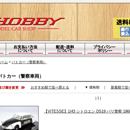
ホーム
>
パトカー（警察車両）
パトカー（警察車両）
おすすめ順で並べ替える
｜
▼ 価格順
｜
新着順で並
| 1 |
【VITESSE】1/43 シトロエン DS19 パリ警察 196