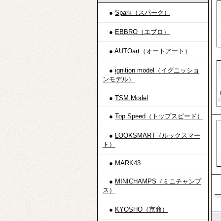
●
Spark（スパーク）
●
EBBRO（エブロ）
●
AUTOart（オートアート）
●
ignition model（イグニッショ
ンモデル）
●
TSM Model
●
Top Speed（トップスピード）
●
LOOKSMART（ルックスマー
ト）
●
MARK43
●
MINICHAMPS（ミニチャンプ
ス）
●
KYOSHO（京商）