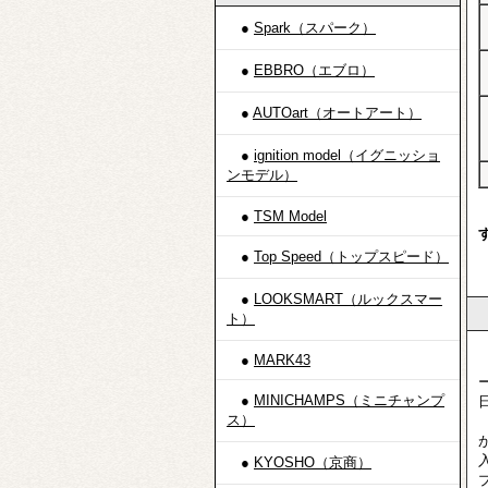
●
Spark（スパーク）
●
EBBRO（エブロ）
●
AUTOart（オートアート）
●
ignition model（イグニッショ
ンモデル）
●
TSM Model
●
Top Speed（トップスピード）
●
LOOKSMART（ルックスマー
ト）
●
MARK43
●
MINICHAMPS（ミニチャンプ
ス）
●
KYOSHO（京商）