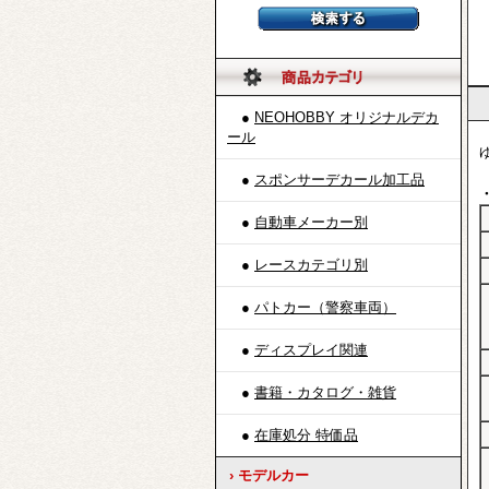
1
2
30
●
NEOHOBBY オリジナルデカ
ール
●
スポンサーデカール加工品
●
自動車メーカー別
●
レースカテゴリ別
●
パトカー（警察車両）
●
ディスプレイ関連
●
書籍・カタログ・雑貨
●
在庫処分 特価品
› モデルカー