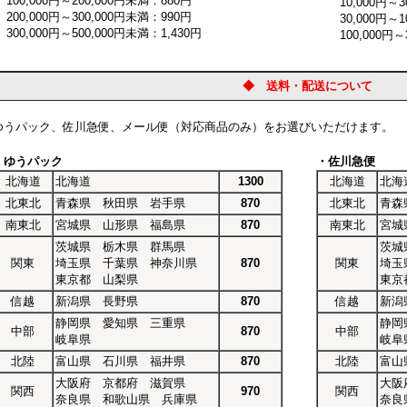
00,000円～200,000円未満：880円
10,000円～30
00,000円～300,000円未満：990円
30,000円～10
0,000円～500,000円未満：1,430円
100,000円～3
◆ 送料・配送について
ゆうパック、佐川急便、メール便（対応商品のみ）をお選びいただけます。
・ゆうパック
・佐川急便
北海道
北海道
1300
北海道
北海
北東北
青森県 秋田県 岩手県
870
北東北
青森
南東北
宮城県 山形県 福島県
870
南東北
宮城
茨城県 栃木県 群馬県
茨城
関東
埼玉県 千葉県 神奈川県
870
関東
埼玉
東京都 山梨県
東京
信越
新潟県 長野県
870
信越
新潟
静岡県 愛知県 三重県
静岡
中部
870
中部
岐阜県
岐阜
北陸
富山県 石川県 福井県
870
北陸
富山
大阪府 京都府 滋賀県
大阪
関西
970
関西
奈良県 和歌山県 兵庫県
奈良