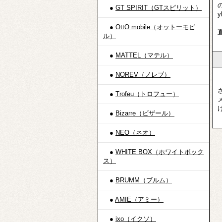
●
GT SPIRIT（GTスピリット）
●
OttO mobile（オットーモビ
ル）
●
MATTEL（マテル）
●
NOREV（ノレブ）
●
Trofeu（トロフュー）
●
Bizarre（ビザール）
●
NEO（ネオ）
●
WHITE BOX（ホワイトボック
ス）
●
BRUMM（ブルム）
●
AMIE（アミー）
●
ixo（イクソ）