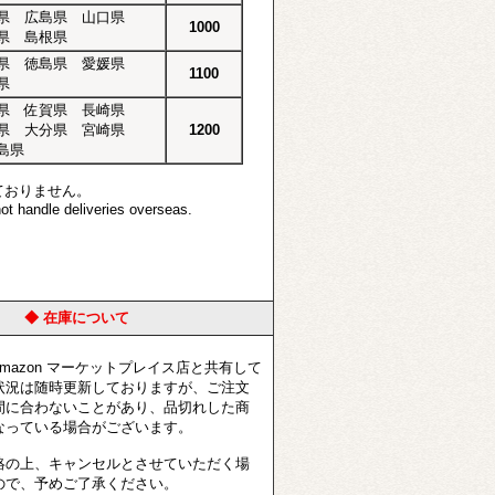
県 広島県 山口県
1000
県 島根県
県 徳島県 愛媛県
1100
県
県 佐賀県 長崎県
県 大分県 宮崎県
1200
島県
ておりません。
t handle deliveries overseas.
◆ 在庫について
azon マーケットプレイス店と共有して
状況は随時更新しておりますが、ご注文
間に合わないことがあり、品切れした商
なっている場合がございます。
の上、キャンセルとさせていただく場
ので、予めご了承ください。