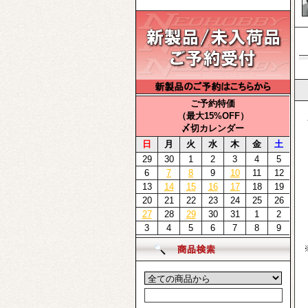
ご予約特価
（最大15%OFF）
・
〆切カレンダー
イ
日
月
火
水
木
金
土
三
29
30
1
2
3
4
5
ゆ
6
7
8
9
10
11
12
13
14
15
16
17
18
19
※
20
21
22
23
24
25
26
27
28
29
30
31
1
2
3
4
5
6
7
8
9
（
※
代
0
3