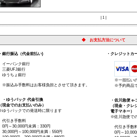
| 1 |
◆ お支払方法について
銀行振込（代金前払い)
・クレジットカ
ーバンク銀行
菱UFJ銀行
うちょ銀行
※一括払い
振込み手数料はお客様負担とさせて頂きます。
※予約商品で
・ゆうパック 代金引換
・佐川急便 e
現金でのお支払いのみ）
（現金・クレジ
ゆうパックでの発送時に限ります
電子マネー）
※佐川急便での
引き手数料
円～30,000円未満：330円
代引き手数
0,000円～100,000円未満：550円
0円～10,000