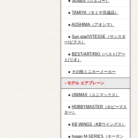
●
Schuco（シュコー）
●
TAMIYA（タミヤ完成品）
●
AOSHIMA（アオシマ）
●
Sun star/VITESSE（サンスタ
ー/ビテス）
●
BEST/ART/RIO（ベスト/アー
ト/リオ）
●
その他ミニカーメーカー
› モデル エアプレーン
●
UNIMAX（ユニマックス）
●
HOBBYMASTER（ホビーマス
ター）
●
KB WINGS（KBウイングス）
●
hogan M-SERIES（ホーガン