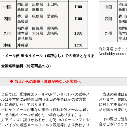
岡山県 広島県 山口県
岡山
中国
1100
中国
鳥取県 島根県
鳥取
香川県 徳島県 愛媛県
香川
四国
1100
四国
高知県
高知
福岡県 佐賀県 長崎県
福岡
九州
熊本県 大分県 宮崎県
1300
九州
熊本
鹿児島県
鹿児
沖縄
沖縄県
1350
海外発送は行っ
Neohobby does no
・メール便 ※ゆうメール（追跡なし）での発送となりま
す
全国送料無料（対応商品のみ）
◆ 当店からの返信・連絡が来ないお客様へ
当店では、受注確認メールやお問い合わせへの返答メ
当店の在庫はam
ールは基本的に24時間以内（休日の場合はその翌営業
おります。在庫
日）に送信いたしております。
に対して更新が
当店からメールが来ない場合（自動返信メールは届く
品が購入可能に
が、その他のメールが届かない場合もあります）は、ご
その際はご連絡
入力アドレスに誤りがあるか、お使いのメールソフトや
合がございます
プロバイダの迷惑メールフィルタ設定等により弊社より