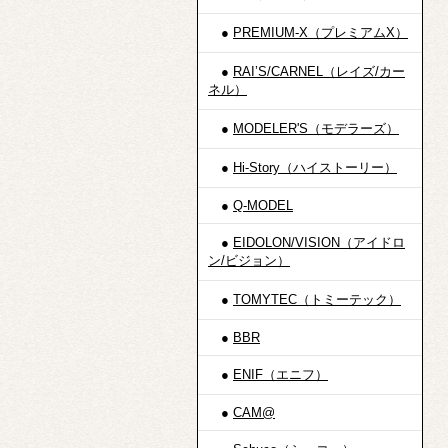
●
PREMIUM-X（プレミアムX）
●
RAI’S/CARNEL（レイズ/カー
ネル）
●
MODELER'S（モデラーズ）
●
Hi-Story（ハイストーリー）
●
Q-MODEL
●
EIDOLON/VISION（アイドロ
ン/ビジョン）
●
TOMYTEC（トミーテック）
●
BBR
●
ENIF（エニフ）
●
CAM@