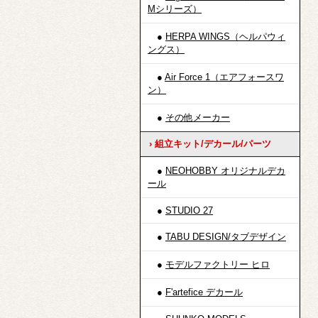
Mシリーズ）
●
HERPA WINGS（ヘルパウィ
ングス）
●
Air Force 1（エアフォースワ
ン）
●
その他メーカー
› 組立キット/デカール/パーツ
●
NEOHOBBY オリジナルデカ
ール
●
STUDIO 27
●
TABU DESIGN/タブデザイン
●
モデルファクトリー ヒロ
●
F'artefice デカール