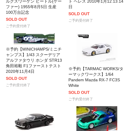
ルクスワーゲン ビートル(ケー
ト ヘレス 2010年1月12.13.14
ファー) 1955年8月5日 生産
日
100万台記念
SOLD OUT
SOLD OUT
ご予約受付終了
ご予約受付終了
※予約【MINICHAMPS/ミニチ
ャンプス】1/43 スクーデリア
アルファタウリ ホンダ STR13
角田裕毅 F1ファーストテスト
※予約【TARMAC WORKS/タ
2020年11月4日
ーマックワークス】1/64
SOLD OUT
Pandem Mazda RX-7 FC3S
ご予約受付終了
White
SOLD OUT
ご予約受付終了