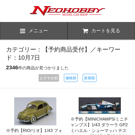
メニュー
カートを見る
カテゴリー：【予約商品受付】／キーワー
ド：10月7日
2346
件の商品が見つかりました
おすすめ順
価格順
新着順
※予約【MINICHAMPS/ミニチ
ャンプス】1/43 ダラーラ GP2
※予約【RIO/リオ】1/43 フォ
ミハエル・シューマッハ テス