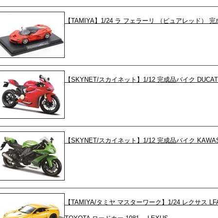
【TAMIYA】1/24 ラ フェラーリ （ピュアレッド） 
【SKYNET/スカイネット】1/12 完成品バイク DUCATI
【SKYNET/スカイネット】1/12 完成品バイク KAWASAKI
【TAMIYA/タミヤ マスターワーク】1/24 レクサス 