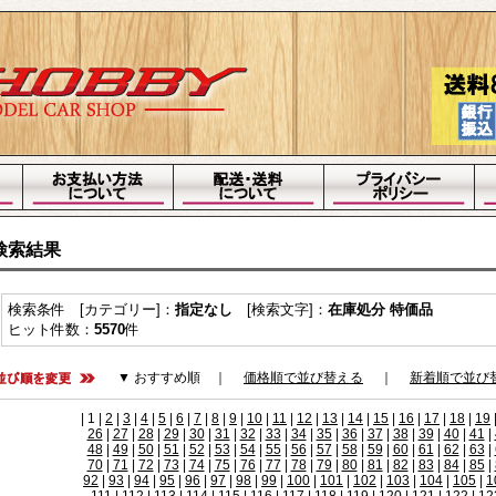
検索結果
検索条件 [カテゴリー]：
指定なし
[検索文字]：
在庫処分 特価品
ヒット件数：
5570
件
▼ おすすめ順
｜
価格順で並び替える
｜
新着順で並び
| 1 |
2
|
3
|
4
|
5
|
6
|
7
|
8
|
9
|
10
|
11
|
12
|
13
|
14
|
15
|
16
|
17
|
18
|
19
26
|
27
|
28
|
29
|
30
|
31
|
32
|
33
|
34
|
35
|
36
|
37
|
38
|
39
|
40
|
41
|
48
|
49
|
50
|
51
|
52
|
53
|
54
|
55
|
56
|
57
|
58
|
59
|
60
|
61
|
62
|
63
|
70
|
71
|
72
|
73
|
74
|
75
|
76
|
77
|
78
|
79
|
80
|
81
|
82
|
83
|
84
|
85
|
92
|
93
|
94
|
95
|
96
|
97
|
98
|
99
|
100
|
101
|
102
|
103
|
104
|
105
|
1