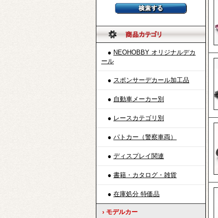
●
NEOHOBBY オリジナルデカ
ール
●
スポンサーデカール加工品
●
自動車メーカー別
●
レースカテゴリ別
●
パトカー（警察車両）
●
ディスプレイ関連
●
書籍・カタログ・雑貨
●
在庫処分 特価品
› モデルカー