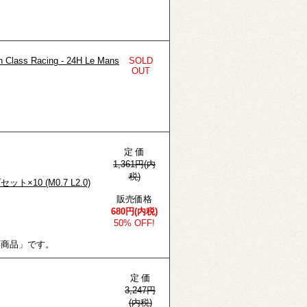
Class Racing - 24H Le Mans
SOLD
OUT
定 価
1,361円(内
税)
×10 (M0.7 L2.0)
販売価格
680円(内税)
50% OFF!
応商品」です。
定 価
3,247円
(内税)