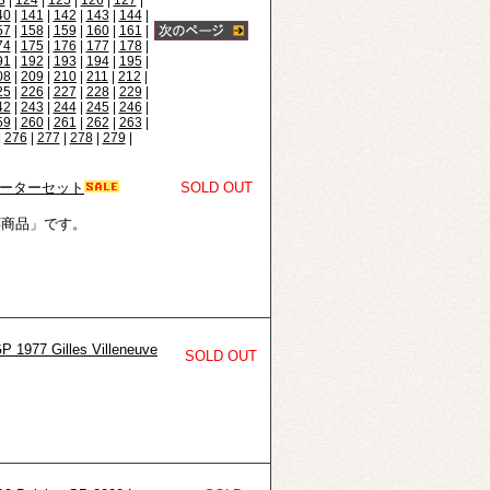
3
|
124
|
125
|
126
|
127
|
40
|
141
|
142
|
143
|
144
|
57
|
158
|
159
|
160
|
161
|
74
|
175
|
176
|
177
|
178
|
91
|
192
|
193
|
194
|
195
|
08
|
209
|
210
|
211
|
212
|
25
|
226
|
227
|
228
|
229
|
42
|
243
|
244
|
245
|
246
|
59
|
260
|
261
|
262
|
263
|
|
276
|
277
|
278
|
279
|
スクローターセット
SOLD OUT
応商品」です。
1977 Gilles Villeneuve
SOLD OUT