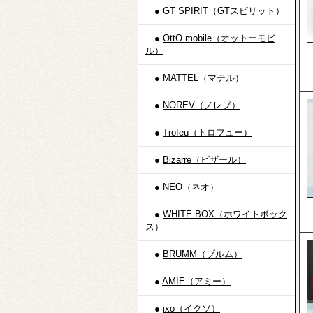
●
GT SPIRIT（GTスピリット）
●
OttO mobile（オットーモビ
ル）
●
MATTEL（マテル）
●
NOREV（ノレブ）
●
Trofeu（トロフュー）
●
Bizarre（ビザール）
●
NEO（ネオ）
●
WHITE BOX（ホワイトボック
ス）
●
BRUMM（ブルム）
●
AMIE（アミー）
●
ixo（イクソ）