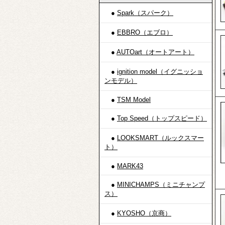
●
Spark（スパーク）
●
EBBRO（エブロ）
●
AUTOart（オートアート）
●
ignition model（イグニッショ
ンモデル）
●
TSM Model
●
Top Speed（トップスピード）
●
LOOKSMART（ルックスマー
ト）
●
MARK43
●
MINICHAMPS（ミニチャンプ
ス）
●
KYOSHO（京商）