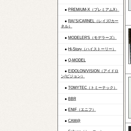
●
PREMIUM-X（プレミアムX）
●
RAI’S/CARNEL（レイズ/カー
ネル）
●
MODELER'S（モデラーズ）
●
Hi-Story（ハイストーリー）
●
Q-MODEL
●
EIDOLON/VISION（アイドロ
ン/ビジョン）
●
TOMYTEC（トミーテック）
●
BBR
●
ENIF（エニフ）
●
CAM@