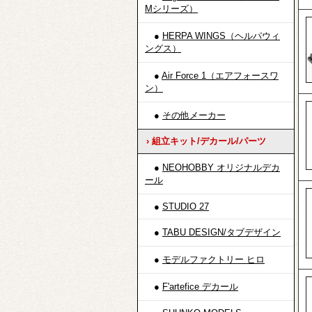
Mシリーズ）
●
HERPA WINGS（ヘルパウィ
ングス）
●
Air Force 1（エアフォースワ
ン）
●
その他メーカー
› 組立キット/デカール/パーツ
●
NEOHOBBY オリジナルデカ
ール
●
STUDIO 27
●
TABU DESIGN/タブデザイン
●
モデルファクトリー ヒロ
●
F'artefice デカール