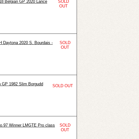
 Belgian GP 2020 Lance
SOLD
OUT
Daytona 2020 S. Bourdais -
SOLD
OUT
 GP 1982 Slim Borgudd
SOLD OUT
.97 Winner LMGTE Pro class
SOLD
OUT