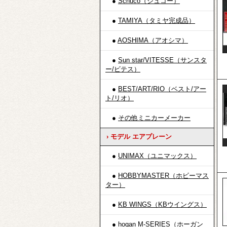
●
Schuco（シュコー）
●
TAMIYA（タミヤ完成品）
●
AOSHIMA（アオシマ）
●
Sun star/VITESSE（サンスタ
ー/ビテス）
●
BEST/ART/RIO（ベスト/アー
ト/リオ）
●
その他ミニカーメーカー
› モデル エアプレーン
●
UNIMAX（ユニマックス）
●
HOBBYMASTER（ホビーマス
ター）
●
KB WINGS（KBウイングス）
●
hogan M-SERIES（ホーガン