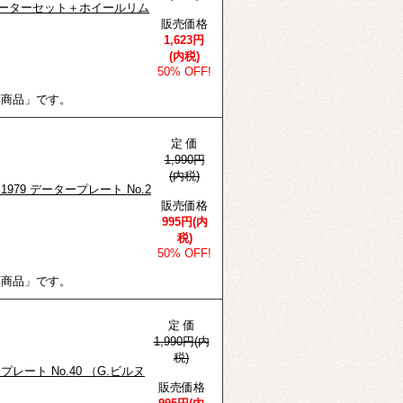
ィスクローターセット＋ホイールリム
販売価格
1,623円
(内税)
50% OFF!
応商品」です。
定 価
1,990円
(内税)
 1979 データープレート No.2
販売価格
995円(内
税)
50% OFF!
応商品」です。
定 価
1,990円(内
税)
ープレート No.40 （G.ビルヌ
販売価格