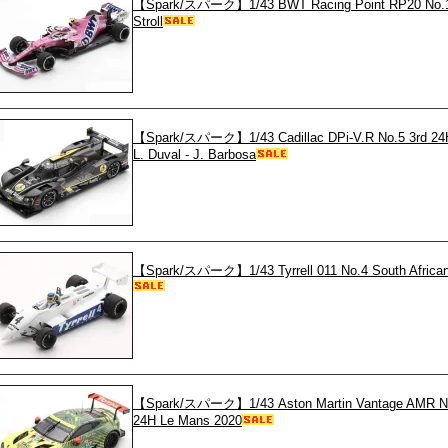
【Spark/スパーク】1/43 BWT Racing Point RP20 No.18
Stroll
【Spark/スパーク】1/43 Cadillac DPi-V.R No.5 3rd 24H 
L. Duval - J. Barbosa
【Spark/スパーク】1/43 Tyrrell 011 No.4 South African
【Spark/スパーク】1/43 Aston Martin Vantage AMR No
24H Le Mans 2020