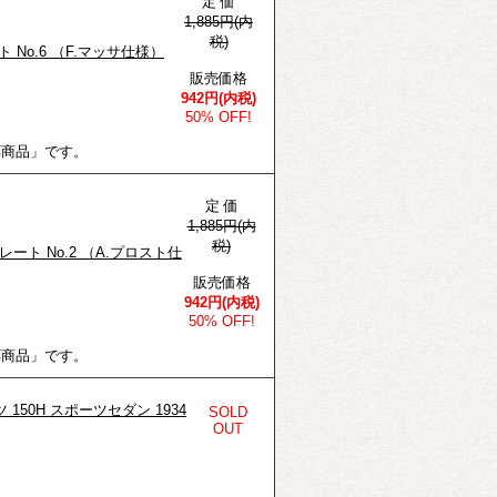
定 価
1,885円(内
税)
ト No.6 （F.マッサ仕様）
販売価格
942円(内税)
50% OFF!
応商品」です。
定 価
1,885円(内
税)
プレート No.2 （A.プロスト仕
販売価格
942円(内税)
50% OFF!
応商品」です。
 150H スポーツセダン 1934
SOLD
OUT