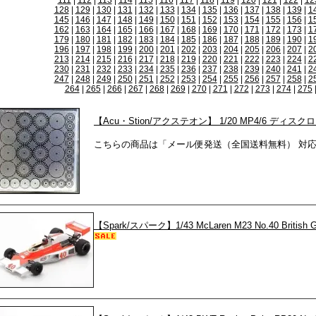
111
|
112
|
113
|
114
|
115
|
116
|
117
|
118
|
119
|
120
|
121
|
122
|
12
128
|
129
|
130
|
131
|
132
|
133
|
134
|
135
|
136
|
137
|
138
|
139
|
1
145
|
146
|
147
|
148
|
149
|
150
|
151
|
152
|
153
|
154
|
155
|
156
|
1
162
|
163
|
164
|
165
|
166
|
167
|
168
|
169
|
170
|
171
|
172
|
173
|
1
179
|
180
|
181
|
182
|
183
|
184
|
185
|
186
|
187
|
188
|
189
|
190
|
1
196
|
197
|
198
|
199
|
200
|
201
|
202
|
203
|
204
|
205
|
206
|
207
|
2
213
|
214
|
215
|
216
|
217
|
218
|
219
|
220
|
221
|
222
|
223
|
224
|
2
230
|
231
|
232
|
233
|
234
|
235
|
236
|
237
|
238
|
239
|
240
|
241
|
2
247
|
248
|
249
|
250
|
251
|
252
|
253
|
254
|
255
|
256
|
257
|
258
|
2
264
|
265
|
266
|
267
|
268
|
269
|
270
|
271
|
272
|
273
|
274
|
275
【Acu・Stion/アクステオン】 1/20 MP4/6 ディ
こちらの商品は「メール便発送（全国送料無料） 対
【Spark/スパーク】1/43 McLaren M23 No.40 British GP 