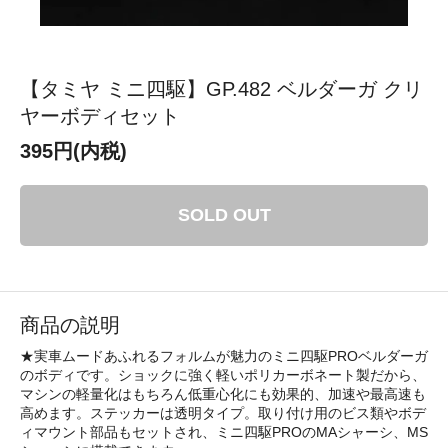
【タミヤ ミニ四駆】GP.482 ベルダーガ クリ
ヤーボディセット
395円(内税)
SOLD OUT
商品の説明
★実車ムードあふれるフォルムが魅力のミニ四駆PROベルダーガ
のボディです。ショックに強く軽いポリカーボネート製だから、
マシンの軽量化はもちろん低重心化にも効果的、加速や最高速も
高めます。ステッカーは透明タイプ。取り付け用のビス類やボデ
ィマウント部品もセットされ、ミニ四駆PROのMAシャーシ、MS