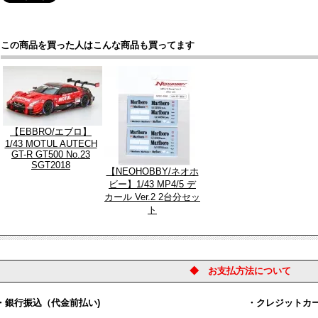
この商品を買った人はこんな商品も買ってます
【EBBRO/エブロ】
1/43 MOTUL AUTECH
GT-R GT500 No.23
SGT2018
【NEOHOBBY/ネオホ
ビー】1/43 MP4/5 デ
カール Ver.2 2台分セッ
ト
◆ お支払方法について
銀行振込（代金前払い)
・クレジットカ