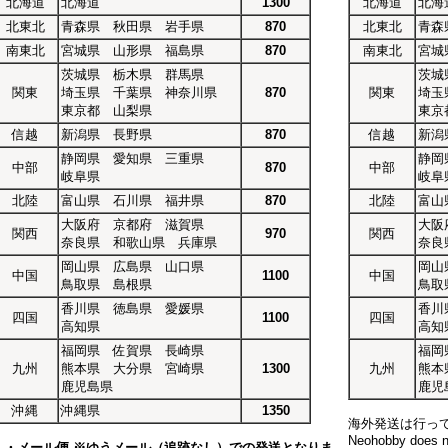
北海道
北海道
1300
北海道
北海
北東北
青森県 秋田県 岩手県
870
北東北
青森
南東北
宮城県 山形県 福島県
870
南東北
宮城
茨城県 栃木県 群馬県
茨城
関東
埼玉県 千葉県 神奈川県
870
関東
埼玉
東京都 山梨県
東京
信越
新潟県 長野県
870
信越
新潟
静岡県 愛知県 三重県
静岡
中部
870
中部
岐阜県
岐阜
北陸
富山県 石川県 福井県
870
北陸
富山
大阪府 京都府 滋賀県
大阪
関西
970
関西
奈良県 和歌山県 兵庫県
奈良
岡山県 広島県 山口県
岡山
中国
1100
中国
鳥取県 島根県
鳥取
香川県 徳島県 愛媛県
香川
四国
1100
四国
高知県
高知
福岡県 佐賀県 長崎県
福岡
九州
熊本県 大分県 宮崎県
1300
九州
熊本
鹿児島県
鹿児
沖縄
沖縄県
1350
海外発送は行っ
Neohobby does no
・メール便 ※ゆうメール（追跡なし）での発送となりま