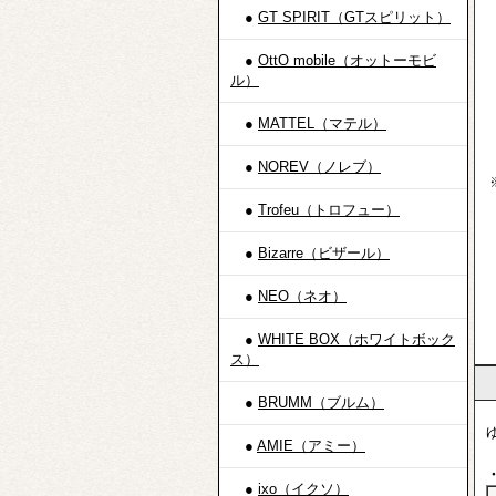
イ
●
GT SPIRIT（GTスピリット）
三
ゆ
●
OttO mobile（オットーモビ
ル）
※
●
MATTEL（マテル）
（
●
NOREV（ノレブ）
※
●
Trofeu（トロフュー）
代
0
●
Bizarre（ビザール）
3
1
●
NEO（ネオ）
2
30
●
WHITE BOX（ホワイトボック
ス）
●
BRUMM（ブルム）
●
AMIE（アミー）
●
ixo（イクソ）