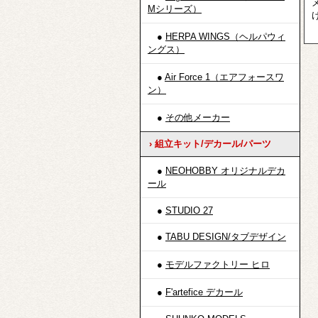
Mシリーズ）
●
HERPA WINGS（ヘルパウィ
ングス）
●
Air Force 1（エアフォースワ
ン）
●
その他メーカー
› 組立キット/デカール/パーツ
●
NEOHOBBY オリジナルデカ
ール
●
STUDIO 27
●
TABU DESIGN/タブデザイン
●
モデルファクトリー ヒロ
●
F'artefice デカール