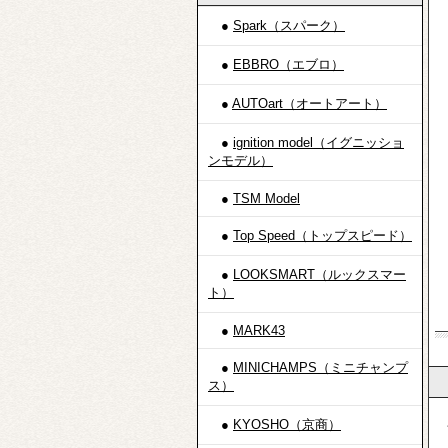
●
Spark（スパーク）
●
EBBRO（エブロ）
●
AUTOart（オートアート）
●
ignition model（イグニッショ
ンモデル）
●
TSM Model
●
Top Speed（トップスピード）
●
LOOKSMART（ルックスマー
ト）
●
MARK43
●
MINICHAMPS（ミニチャンプ
ス）
●
KYOSHO（京商）
・