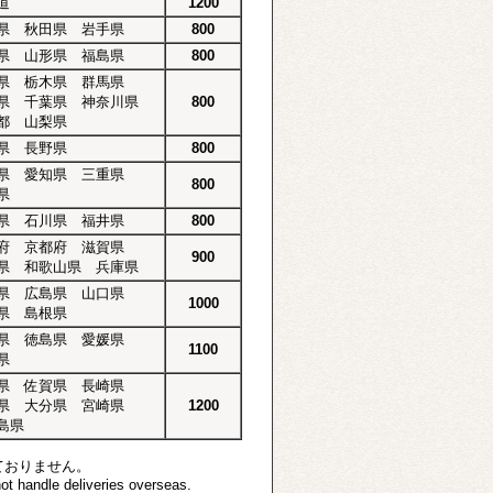
道
1200
県 秋田県 岩手県
800
県 山形県 福島県
800
県 栃木県 群馬県
県 千葉県 神奈川県
800
都 山梨県
県 長野県
800
県 愛知県 三重県
800
県
県 石川県 福井県
800
府 京都府 滋賀県
900
県 和歌山県 兵庫県
県 広島県 山口県
1000
県 島根県
県 徳島県 愛媛県
1100
県
県 佐賀県 長崎県
県 大分県 宮崎県
1200
島県
ておりません。
t handle deliveries overseas.