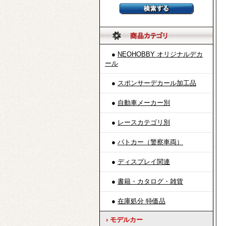
●
NEOHOBBY オリジナルデカ
ール
●
スポンサーデカール加工品
●
自動車メーカー別
●
レースカテゴリ別
●
パトカー（警察車両）
●
ディスプレイ関連
●
書籍・カタログ・雑貨
●
在庫処分 特価品
› モデルカー