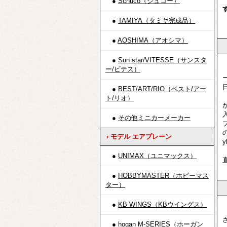
●
Schuco（シュコー）
●
TAMIYA（タミヤ完成品）
●
AOSHIMA（アオシマ）
●
Sun star/VITESSE（サンスタ
ー/ビテス）
●
BEST/ART/RIO（ベスト/アー
ト/リオ）
●
その他ミニカーメーカー
› モデル エアプレーン
●
UNIMAX（ユニマックス）
●
HOBBYMASTER（ホビーマス
ター）
●
KB WINGS（KBウイングス）
●
hogan M-SERIES（ホーガン