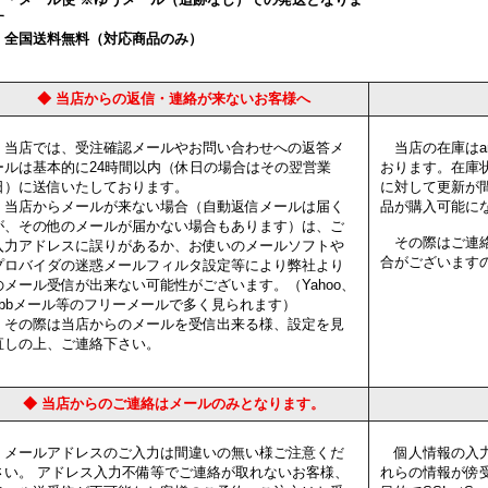
す
全国送料無料（対応商品のみ）
◆ 当店からの返信・連絡が来ないお客様へ
当店では、受注確認メールやお問い合わせへの返答メ
当店の在庫はam
ールは基本的に24時間以内（休日の場合はその翌営業
おります。在庫
日）に送信いたしております。
に対して更新が
当店からメールが来ない場合（自動返信メールは届く
品が購入可能に
が、その他のメールが届かない場合もあります）は、ご
その際はご連絡
入力アドレスに誤りがあるか、お使いのメールソフトや
合がございます
プロバイダの迷惑メールフィルタ設定等により弊社より
のメール受信が出来ない可能性がございます。（Yahoo、
ybbメール等のフリーメールで多く見られます）
その際は当店からのメールを受信出来る様、設定を見
直しの上、ご連絡下さい。
◆ 当店からのご連絡はメールのみとなります。
メールアドレスのご入力は間違いの無い様ご注意くだ
個人情報の入力
さい。 アドレス入力不備等でご連絡が取れないお客様、
れらの情報が傍