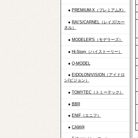
●
PREMIUM-X（プレミアムX）
●
RAI’S/CARNEL（レイズ/カー
ネル）
●
MODELER'S（モデラーズ）
●
Hi-Story（ハイストーリー）
●
Q-MODEL
●
EIDOLON/VISION（アイドロ
ン/ビジョン）
●
TOMYTEC（トミーテック）
●
BBR
●
ENIF（エニフ）
●
CAM@