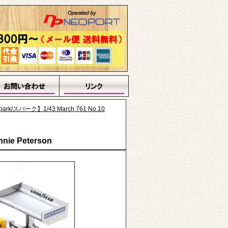
ark/スパーク】1/43 March 761 No.10
nie Peterson