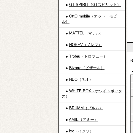
代
●
GT SPIRIT（GTスピリット）
0
3
●
OttO mobile（オットーモビ
1
ル）
2
30
●
MATTEL（マテル）
●
NOREV（ノレブ）
●
Trofeu（トロフュー）
●
Bizarre（ビザール）
●
NEO（ネオ）
●
WHITE BOX（ホワイトボック
ス）
●
BRUMM（ブルム）
●
AMIE（アミー）
●
ixo（イクソ）