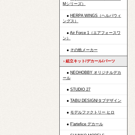
Mシリーズ）
●
HERPA WINGS（ヘルパウィ
ングス）
●
Air Force 1（エアフォースワ
ン）
●
その他メーカー
› 組立キット/デカール/パーツ
●
NEOHOBBY オリジナルデカ
ール
●
STUDIO 27
●
TABU DESIGN/タブデザイン
●
モデルファクトリー ヒロ
●
F'artefice デカール