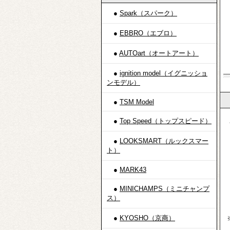
●
Spark（スパーク）
●
EBBRO（エブロ）
●
AUTOart（オートアート）
●
ignition model（イグニッショ
ンモデル）
●
TSM Model
●
Top Speed（トップスピード）
・
イ
●
LOOKSMART（ルックスマー
三
ト）
ゆ
●
MARK43
※
●
MINICHAMPS（ミニチャンプ
ス）
（
●
KYOSHO（京商）
※