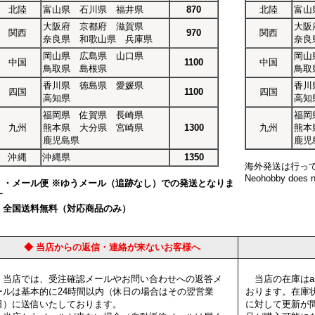
北陸
富山県 石川県 福井県
870
北陸
富山
大阪府 京都府 滋賀県
大阪
関西
970
関西
奈良県 和歌山県 兵庫県
奈良
岡山県 広島県 山口県
岡山
中国
1100
中国
鳥取県 島根県
鳥取
香川県 徳島県 愛媛県
香川
四国
1100
四国
高知県
高知
福岡県 佐賀県 長崎県
福岡
九州
熊本県 大分県 宮崎県
1300
九州
熊本
鹿児島県
鹿児
沖縄
沖縄県
1350
海外発送は行っ
Neohobby does no
・メール便 ※ゆうメール（追跡なし）での発送となりま
す
全国送料無料（対応商品のみ）
◆ 当店からの返信・連絡が来ないお客様へ
当店では、受注確認メールやお問い合わせへの返答メ
当店の在庫はam
ールは基本的に24時間以内（休日の場合はその翌営業
おります。在庫
日）に送信いたしております。
に対して更新が