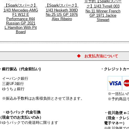
※予約【Spark/スパー
【Spark/スパーク】
【Spark/スパーク】
ク】1/43 Tyrrell 003
1/43 Mercedes-AMG
1/43 Hesketh 308D
No.11 Winner French
F1 W12 E
No.25 US GP 1976
GP 1971 Jackie
Performance #44
Alex Ribeiro
Stewart
Russian GP 2021
L.Hamilton With Pit
Board
◆ お支払方法について
銀行振込（代金前払い)
・クレジットカ
ーバンク銀行
菱UFJ銀行
うちょ銀行
※一括払い
振込み手数料はお客様負担とさせて頂きます。
※予約商品で
・ゆうパック 代金引換
・佐川急便 e
現金でのお支払いのみ）
（現金・クレジ
ゆうパックでの発送時に限ります
電子マネー）
※佐川急便での