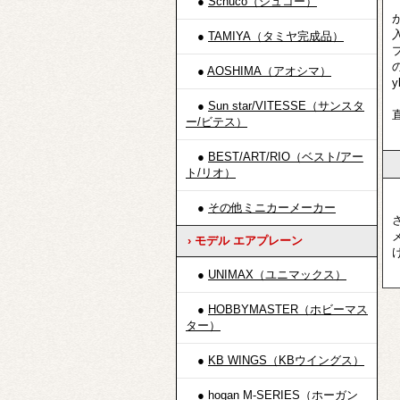
●
Schuco（シュコー）
●
TAMIYA（タミヤ完成品）
●
AOSHIMA（アオシマ）
●
Sun star/VITESSE（サンスタ
ー/ビテス）
●
BEST/ART/RIO（ベスト/アー
ト/リオ）
●
その他ミニカーメーカー
› モデル エアプレーン
●
UNIMAX（ユニマックス）
●
HOBBYMASTER（ホビーマス
ター）
●
KB WINGS（KBウイングス）
●
hogan M-SERIES（ホーガン