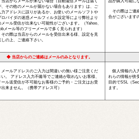
当店からメールが来ない場合（自動返信メールは届く
品が購入可能に
が、その他のメールが届かない場合もあります）は、ご
その際はご連絡
入力アドレスに誤りがあるか、お使いのメールソフトや
合がございます
プロバイダの迷惑メールフィルタ設定等により弊社より
のメール受信が出来ない可能性がございます。（Yahoo、
ybbメール等のフリーメールで多く見られます）
その際は当店からのメールを受信出来る様、設定を見
直しの上、ご連絡下さい。
◆ 当店からのご連絡はメールのみとなります。
メールアドレスのご入力は間違いの無い様ご注意くだ
個人情報の入力
さい。 アドレス入力不備等でご連絡が取れないお客様、
れらの情報が傍
メール送受信が不可能なお客様のご予約・ご注文はお受
目的でSSL（Sec
け出来ません。（携帯アドレス可）
ます。