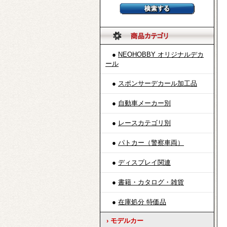
●
NEOHOBBY オリジナルデカ
ール
●
スポンサーデカール加工品
●
自動車メーカー別
●
レースカテゴリ別
●
パトカー（警察車両）
●
ディスプレイ関連
●
書籍・カタログ・雑貨
●
在庫処分 特価品
› モデルカー