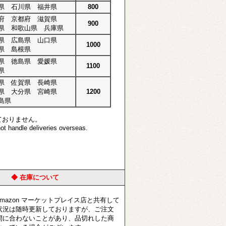
県 石川県 福井県
800
府 京都府 滋賀県
900
県 和歌山県 兵庫県
県 広島県 山口県
1000
県 島根県
県 徳島県 愛媛県
1100
県
県 佐賀県 長崎県
県 大分県 宮崎県
1200
島県
ておりません。
t handle deliveries overseas.
◆ 在庫について
azon マーケットプレイス店と共有して
状況は随時更新しておりますが、ご注文
間に合わないことがあり、品切れした商