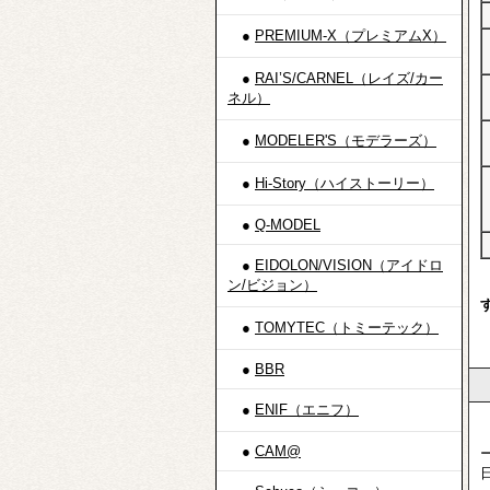
●
PREMIUM-X（プレミアムX）
●
RAI’S/CARNEL（レイズ/カー
ネル）
●
MODELER'S（モデラーズ）
●
Hi-Story（ハイストーリー）
●
Q-MODEL
●
EIDOLON/VISION（アイドロ
ン/ビジョン）
●
TOMYTEC（トミーテック）
●
BBR
●
ENIF（エニフ）
●
CAM@