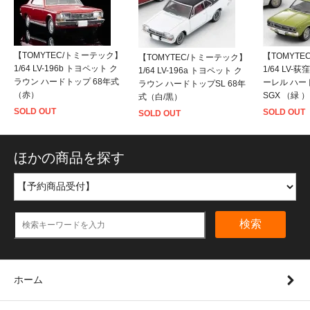
【TOMYTEC/トミーテック】
【TOMYT
【TOMYTEC/トミーテック】
1/64 LV-196b トヨペット ク
1/64 LV-荻
1/64 LV-196a トヨペット ク
ラウン ハードトップ 68年式
ーレル ハード
ラウン ハードトップSL 68年
（赤）
SGX （緑 ）
式（白/黒）
SOLD OUT
SOLD OUT
SOLD OUT
ほかの商品を探す
検索
ホーム