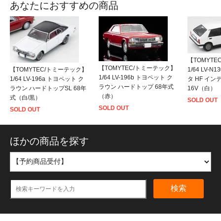
あなたにおすすめの商品
【TOMYT
【TOMYTEC/トミーテック】
【TOMYTEC/トミーテック】
1/64 LV-
1/64 LV-196b トヨペット ク
1/64 LV-196a トヨペット ク
タ HF イ
ラウン ハードトップ 68年式
ラウン ハードトップSL 68年
16V（白）
（赤）
式（白/黒）
SOLD OUT
SOLD OUT
SOLD OUT
ほかの商品を探す
検索