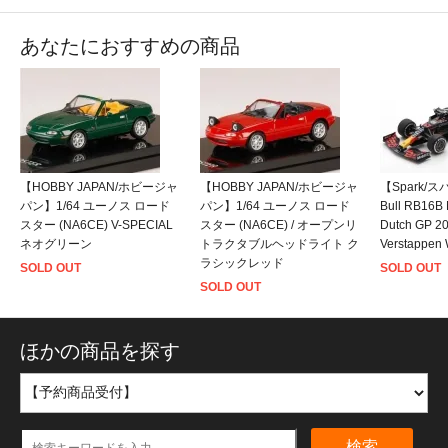
あなたにおすすめの商品
【HOBBY JAPAN/ホビージャ
【HOBBY JAPAN/ホビージャ
【Spark/ス
パン】1/64 ユーノス ロード
パン】1/64 ユーノス ロード
Bull RB16B 
スター (NA6CE) V-SPECIAL
スター (NA6CE) / オープンリ
Dutch GP 2
ネオグリーン
トラクタブルヘッドライト ク
Verstappen 
ラシックレッド
SOLD OUT
SOLD OUT
SOLD OUT
ほかの商品を探す
検索