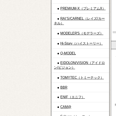
●
PREMIUM-X（プレミアムX）
●
RAI’S/CARNEL（レイズ/カー
ネル）
●
MODELER'S（モデラーズ）
●
Hi-Story（ハイストーリー）
●
Q-MODEL
・
●
EIDOLON/VISION（アイドロ
イ
ン/ビジョン）
三
ゆ
●
TOMYTEC（トミーテック）
※
●
BBR
●
ENIF（エニフ）
（
※
●
CAM@
代