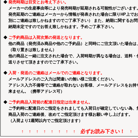
◆
発売時期は目安とお考え下さい。
メーカーの生産事由等により発売時期が延期される可能性がございます
発売延期のご連絡はメーカーから情報が発表された場合に限りHP上で
別にご連絡は致しかねますのでご了承下さい） また、納期に関するお
納期未定ですのでお答え致しかねます。予めご了承下さい。
◆
ご予約商品は入荷次第の発送となります。
他の商品（発売済み商品や他のご予約品）と同時にご注文頂いた場合は
（取り置きは致しません）
他の商品と一緒に注文された場合で、入荷時期が異なる場合は、送料・
送りさせて頂きますのでご了承下さい。
◆
入荷・発送のご連絡はメールでのご連絡となります。
メールアドレスのご入力は間違いの無い様ご注意ください。
アドレス入力不備等でご連絡が取れないお客様、メールアドレスをお持
来ません。（携帯アドレス可）
◆
ご予約商品入荷前の配達日指定は出来ません。
ご予約時に配達日のご指定をされましても入荷日が確定していない為、
商品入荷のご連絡後、改めてご指定頂けます様お願い申し上げます。
（入荷より1週間以内でご指定頂けます）
↑ ↑ ↑ ↑ ↑ ↑ ↑ ↑ 必ずお読み下さい！ ↑ ↑