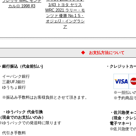
プレッサ WRC モンテ
1/43 トヨタ ヤリス
カルロ 1998 #3
WRC 2021 ラリー・モ
ンツァ 優勝 No.1 S・
オジェ/J・イングラシ
ア
◆ お支払方法について
銀行振込（代金前払い)
・クレジットカ
ーバンク銀行
菱UFJ銀行
うちょ銀行
※一括払い
振込み手数料はお客様負担とさせて頂きます。
※予約商品で
・ゆうパック 代金引換
・佐川急便 e
現金でのお支払いのみ）
（現金・クレジ
ゆうパックでの発送時に限ります
電子マネー）
※佐川急便での
引き手数料