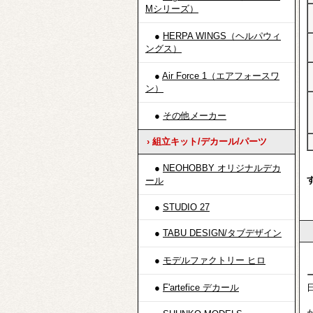
Mシリーズ）
●
HERPA WINGS（ヘルパウィ
ングス）
●
Air Force 1（エアフォースワ
ン）
●
その他メーカー
› 組立キット/デカール/パーツ
●
NEOHOBBY オリジナルデカ
ール
●
STUDIO 27
●
TABU DESIGN/タブデザイン
●
モデルファクトリー ヒロ
●
F'artefice デカール