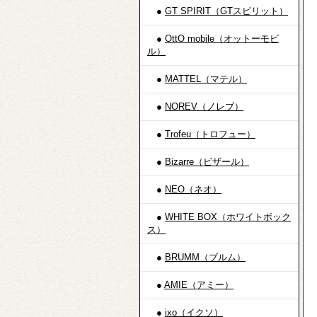
●
GT SPIRIT（GTスピリット）
●
OttO mobile（オットーモビ
ル）
●
MATTEL（マテル）
●
NOREV（ノレブ）
●
Trofeu（トロフュー）
●
Bizarre（ビザール）
●
NEO（ネオ）
●
WHITE BOX（ホワイトボック
ス）
●
BRUMM（ブルム）
●
AMIE（アミー）
●
ixo（イクソ）