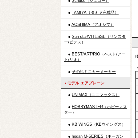
●
Schuco（シュコー）
0
3
●
TAMIYA（タミヤ完成品）
1
2
●
AOSHIMA（アオシマ）
30
●
Sun star/VITESSE（サンスタ
ー/ビテス）
●
BEST/ART/RIO（ベスト/アー
ト/リオ）
●
その他ミニカーメーカー
› モデル エアプレーン
●
UNIMAX（ユニマックス）
●
HOBBYMASTER（ホビーマス
ター）
●
KB WINGS（KBウイングス）
●
hogan M-SERIES（ホーガン