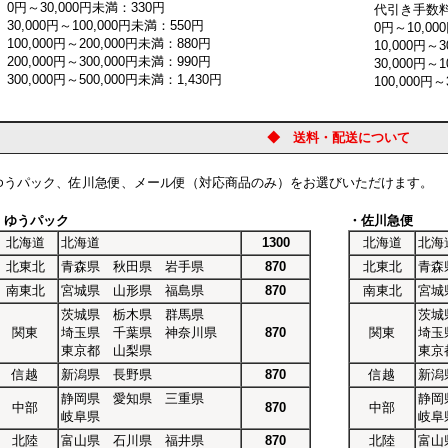
円～30,000円未満：330円
代引き手数
0,000円～100,000円未満：550円
0円～10,000
00,000円～200,000円未満：880円
10,000円～30
00,000円～300,000円未満：990円
30,000円～10
0,000円～500,000円未満：1,430円
100,000円～3
◆ 送料・配送について
ゆうパック、佐川急便、メール便（対応商品のみ）をお選びいただけます。
・ゆうパック
・佐川急便
北海道
北海道
1300
北海道
北海
北東北
青森県 秋田県 岩手県
870
北東北
青森
南東北
宮城県 山形県 福島県
870
南東北
宮城
茨城県 栃木県 群馬県
茨城
関東
埼玉県 千葉県 神奈川県
870
関東
埼玉
東京都 山梨県
東京
信越
新潟県 長野県
870
信越
新潟
静岡県 愛知県 三重県
静岡
中部
870
中部
岐阜県
岐阜
北陸
富山県 石川県 福井県
870
北陸
富山