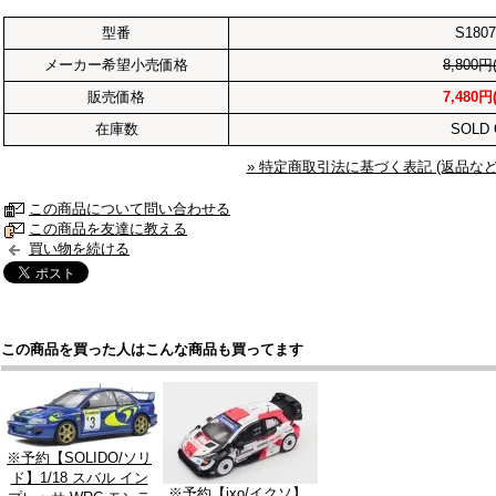
型番
S1807
メーカー希望小売価格
8,800円
販売価格
7,480円
在庫数
SOLD 
» 特定商取引法に基づく表記 (返品など
この商品について問い合わせる
この商品を友達に教える
買い物を続ける
この商品を買った人はこんな商品も買ってます
※予約【SOLIDO/ソリ
ド】1/18 スバル イン
※予約【ixo/イクソ】