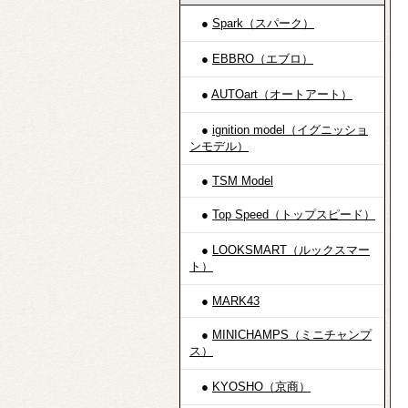
●
Spark（スパーク）
●
EBBRO（エブロ）
●
AUTOart（オートアート）
●
ignition model（イグニッショ
ンモデル）
●
TSM Model
●
Top Speed（トップスピード）
●
LOOKSMART（ルックスマー
ト）
●
MARK43
●
MINICHAMPS（ミニチャンプ
ス）
●
KYOSHO（京商）