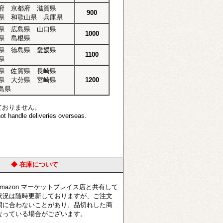
府 京都府 滋賀県
900
県 和歌山県 兵庫県
県 広島県 山口県
1000
県 島根県
県 徳島県 愛媛県
1100
県
県 佐賀県 長崎県
県 大分県 宮崎県
1200
島県
ておりません。
t handle deliveries overseas.
◆ 在庫について
azon マーケットプレイス店と共有して
状況は随時更新しておりますが、ご注文
間に合わないことがあり、品切れした商
なっている場合がございます。