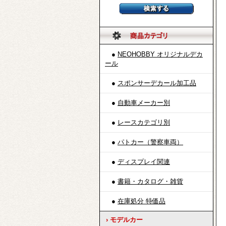
●
NEOHOBBY オリジナルデカ
ール
●
スポンサーデカール加工品
●
自動車メーカー別
●
レースカテゴリ別
●
パトカー（警察車両）
●
ディスプレイ関連
●
書籍・カタログ・雑貨
●
在庫処分 特価品
› モデルカー