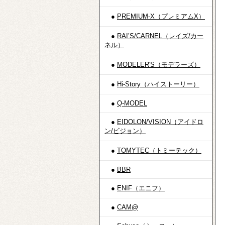
●
PREMIUM-X（プレミアムX）
●
RAI’S/CARNEL（レイズ/カー
ネル）
●
MODELER'S（モデラーズ）
●
Hi-Story（ハイストーリー）
●
Q-MODEL
●
EIDOLON/VISION（アイドロ
ン/ビジョン）
●
TOMYTEC（トミーテック）
●
BBR
●
ENIF（エニフ）
●
CAM@