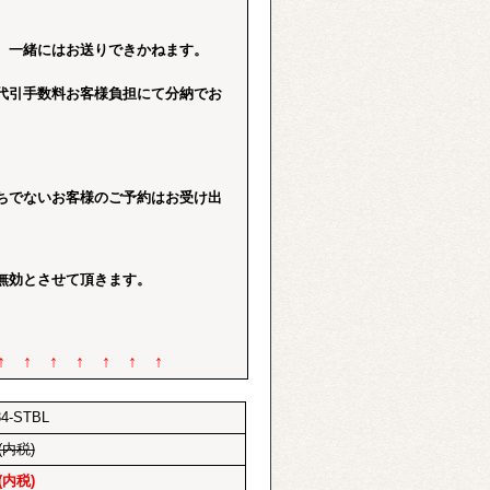
、一緒にはお送りできかねます。
代引手数料お客様負担にて分納でお
ちでないお客様のご予約はお受け出
無効とさせて頂きます。
 ↑ ↑ ↑ ↑ ↑ ↑
4-STBL
(内税)
(内税)