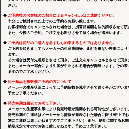
さい。
◆
ご予約後のお客様のご都合によるキャンセルはご遠慮ください。
十分にご検討された上でのご予約をお願い致します。
お客様都合でキャンセルされた場合は、損害相当額を法的請求させて頂
また、今後のご予約、ご注文をお断りさせて頂く場合が御座います。
◆
ご予約は商品のご購入を必ずしも約束するものではありません。
ご予約を頂きましてもメーカーの生産事由等、止むを得ない理由により
ます。
その場合は受付先着順とさせて頂き、ご注文をキャンセルとさせて頂き
また、メーカー都合により生産が中止される場合が御座います。その際
ますのでご了承ください。
◆
同一商品を複数個ご予約の方について
メーカーの生産状況によっては予約個数を減小させて頂く事がございま
予めご了承ください。
◆
発売時期は目安とお考え下さい。
メーカーの生産事由等により発売時期が延期される可能性がございます
発売延期のご連絡はメーカーから情報が発表された場合に限りHP上で
別にご連絡は致しかねますのでご了承下さい） また、納期に関するお
納期未定ですのでお答え致しかねます。予めご了承下さい。