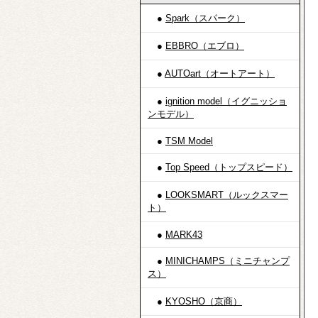
●
Spark（スパーク）
●
EBBRO（エブロ）
●
AUTOart（オートアート）
●
ignition model（イグニッショ
ンモデル）
●
TSM Model
●
Top Speed（トップスピード）
●
LOOKSMART（ルックスマー
ト）
●
MARK43
●
MINICHAMPS（ミニチャンプ
ス）
●
KYOSHO（京商）