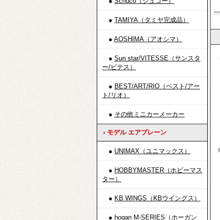
●
Schuco（シュコー）
●
TAMIYA（タミヤ完成品）
●
AOSHIMA（アオシマ）
●
Sun star/VITESSE（サンスタ
・
ー/ビテス）
イ
三
●
BEST/ART/RIO（ベスト/アー
ゆ
ト/リオ）
※
●
その他ミニカーメーカー
› モデル エアプレーン
（
※
●
UNIMAX（ユニマックス）
代
●
HOBBYMASTER（ホビーマス
0
ター）
3
1
●
KB WINGS（KBウイングス）
2
30
●
hogan M-SERIES（ホーガン