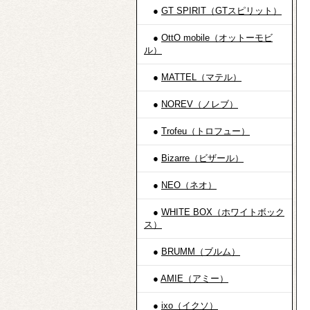
●
GT SPIRIT（GTスピリット）
●
OttO mobile（オットーモビ
ル）
●
MATTEL（マテル）
●
NOREV（ノレブ）
●
Trofeu（トロフュー）
●
Bizarre（ビザール）
●
NEO（ネオ）
●
WHITE BOX（ホワイトボック
ス）
●
BRUMM（ブルム）
●
AMIE（アミー）
●
ixo（イクソ）