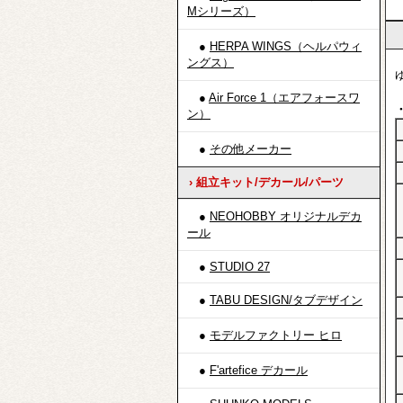
Mシリーズ）
●
HERPA WINGS（ヘルパウィ
ングス）
●
Air Force 1（エアフォースワ
ン）
●
その他メーカー
› 組立キット/デカール/パーツ
●
NEOHOBBY オリジナルデカ
ール
●
STUDIO 27
●
TABU DESIGN/タブデザイン
●
モデルファクトリー ヒロ
●
F'artefice デカール