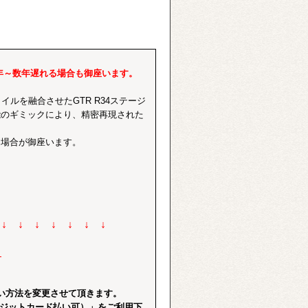
年～数年遅れる場合も御座います。
ルを融合させたGTR R34ステージ
能のギミックにより、精密再現された
る場合が御座います。
 ↓ ↓ ↓ ↓ ↓ ↓
】
い方法を変更させて頂きます。
レジットカード払い可）」をご利用下