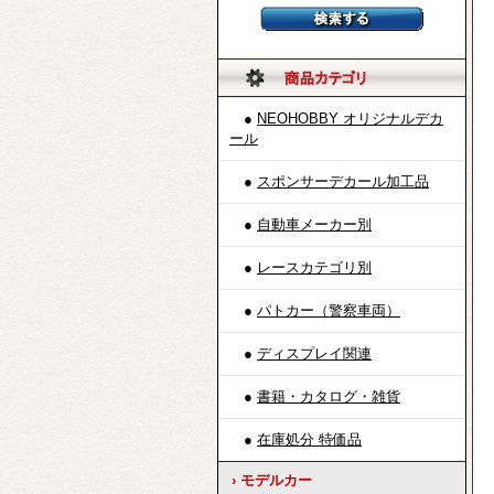
●
NEOHOBBY オリジナルデカ
ール
●
スポンサーデカール加工品
●
自動車メーカー別
●
レースカテゴリ別
●
パトカー（警察車両）
●
ディスプレイ関連
●
書籍・カタログ・雑貨
●
在庫処分 特価品
› モデルカー