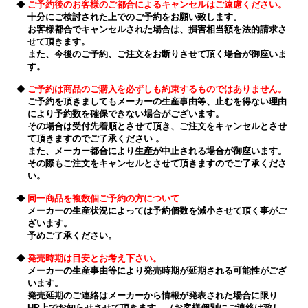
◆
ご予約後のお客様のご都合によるキャンセルはご遠慮ください。
十分にご検討された上でのご予約をお願い致します。
お客様都合でキャンセルされた場合は、損害相当額を法的請求さ
せて頂きます。
また、今後のご予約、ご注文をお断りさせて頂く場合が御座いま
す。
◆
ご予約は商品のご購入を必ずしも約束するものではありません。
ご予約を頂きましてもメーカーの生産事由等、止むを得ない理由
により予約数を確保できない場合がございます。
その場合は受付先着順とさせて頂き、ご注文をキャンセルとさせ
て頂きますのでご了承ください 。
また、メーカー都合により生産が中止される場合が御座います。
その際もご注文をキャンセルとさせて頂きますのでご了承くださ
い。
◆
同一商品を複数個ご予約の方について
メーカーの生産状況によっては予約個数を減小させて頂く事がご
ざいます。
予めご了承ください。
◆
発売時期は目安とお考え下さい。
メーカーの生産事由等により発売時期が延期される可能性がござ
います。
発売延期のご連絡はメーカーから情報が発表された場合に限り
HP上でお知らせさせて頂きます。（お客様個別にご連絡は致し