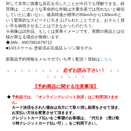
対して非常に慎重な反応を示したことが今日でも理解できる。経
営陣は、このような革命的な外観は大量生産では売れないと確信
していたに違いない。最高時速が標準の95km/hから130km/hと
いう驚異的なスピードに引き上げられたことでさえ、おそらく買
い手を納得させることはできなかったのだろう。
※画像は試作品、もしくは実車イメージです。実際の商品とは仕
様が異なる場合が御座います。
◆JAN：4907981679712
■1/43スケール 塗装済み完成品 レジン製モデル
新製品予約情報をメルマガでいち早く配信！登録は
こちら
↓ ↓ ↓ ↓ ↓ ↓ ↓ ↓ 必ずお読み下さい！ ↓ ↓
↓ ↓ ↓ ↓ ↓ ↓
【予約商品に関する注意事項】
◆
予約品では、「オンラインクレジット決済」はご利用頂けませ
ん。
カード決済をされた場合は当方にて取り消し処理をさせて頂き、
お支払い方法を変更させて頂きます。
クレジットカード払いをご希望のお客様は、「代引き （受け取
り時クレジットカード払い可）」をご利用下さい。