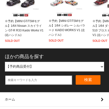
※予約【MINI GT/TSMモデ
※予約【MINI GT/TSMモデ
※予約【MINI
ル】1/64 シボレー シルバラ
ル】1/64 Nissan スカイライ
ル】1/64 ダ
ード KAIDO WORKS V1 (左
ン GT-R R33 Kaido Works V1
510 プロス
ハンドル)
(右ハンドル)
V1 (左ハン
SOLD OUT
SOLD OUT
SOLD OUT
ほかの商品を探す
検索
ホーム