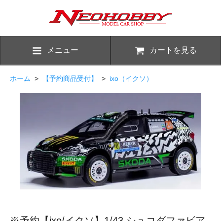
メニュー
カートを見る
ホーム
>
【予約商品受付】
>
ixo（イクソ）
※予約【ixo/イクソ】1/43 シュコダファビア