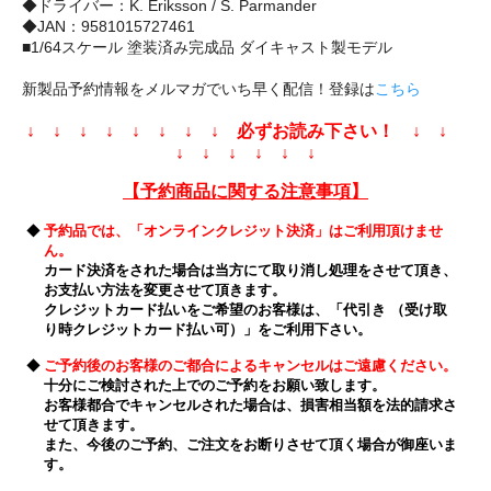
◆ドライバー：K. Eriksson / S. Parmander
◆JAN：9581015727461
■1/64スケール 塗装済み完成品 ダイキャスト製モデル
新製品予約情報をメルマガでいち早く配信！登録は
こちら
↓ ↓ ↓ ↓ ↓ ↓ ↓ ↓ 必ずお読み下さい！ ↓ ↓
↓ ↓ ↓ ↓ ↓ ↓
【予約商品に関する注意事項】
◆
予約品では、「オンラインクレジット決済」はご利用頂けませ
ん。
カード決済をされた場合は当方にて取り消し処理をさせて頂き、
お支払い方法を変更させて頂きます。
クレジットカード払いをご希望のお客様は、「代引き （受け取
り時クレジットカード払い可）」をご利用下さい。
◆
ご予約後のお客様のご都合によるキャンセルはご遠慮ください。
十分にご検討された上でのご予約をお願い致します。
お客様都合でキャンセルされた場合は、損害相当額を法的請求さ
せて頂きます。
また、今後のご予約、ご注文をお断りさせて頂く場合が御座いま
す。