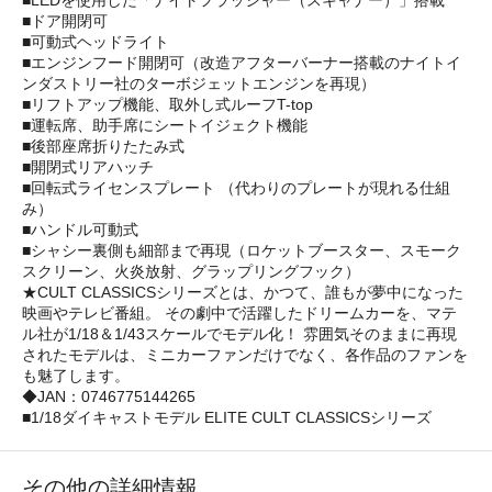
■ドア開閉可
■可動式ヘッドライト
■エンジンフード開閉可（改造アフターバーナー搭載のナイトイ
ンダストリー社のターボジェットエンジンを再現）
■リフトアップ機能、取外し式ルーフT-top
■運転席、助手席にシートイジェクト機能
■後部座席折りたたみ式
■開閉式リアハッチ
■回転式ライセンスプレート （代わりのプレートが現れる仕組
み）
■ハンドル可動式
■シャシー裏側も細部まで再現（ロケットブースター、スモーク
スクリーン、火炎放射、グラップリングフック）
★CULT CLASSICSシリーズとは、かつて、誰もが夢中になった
映画やテレビ番組。 その劇中で活躍したドリームカーを、マテ
ル社が1/18＆1/43スケールでモデル化！ 雰囲気そのままに再現
されたモデルは、ミニカーファンだけでなく、各作品のファンを
も魅了します。
◆JAN：0746775144265
■1/18ダイキャストモデル ELITE CULT CLASSICSシリーズ
その他の詳細情報