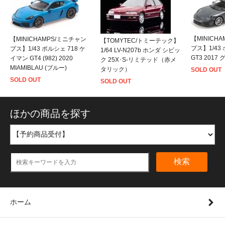
【MINICH
【MINICHAMPS/ミニチャン
【TOMYTEC/トミーテック】
プス】1/43 
プス】1/43 ポルシェ 718 ケ
1/64 LV-N207b ホンダ シビッ
GT3 2017
イマン GT4 (982) 2020
ク 25X･S-リミテッド（赤メ
MIAMIBLAU (ブルー)
タリック）
SOLD OUT
SOLD OUT
SOLD OUT
ほかの商品を探す
検索
ホーム