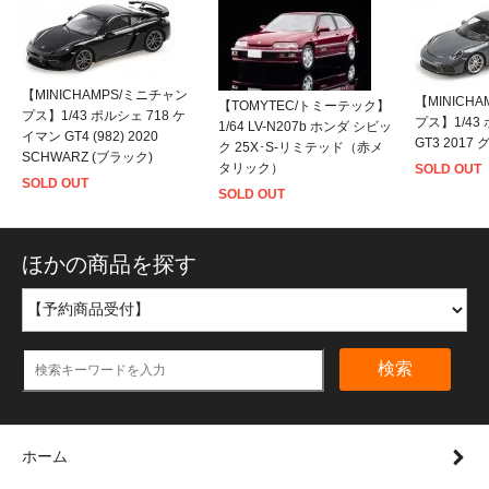
【MINICHAMPS/ミニチャン
【MINICH
【TOMYTEC/トミーテック】
プス】1/43 ポルシェ 718 ケ
プス】1/43 
1/64 LV-N207b ホンダ シビッ
イマン GT4 (982) 2020
GT3 2017
ク 25X･S-リミテッド（赤メ
SCHWARZ (ブラック)
タリック）
SOLD OUT
SOLD OUT
SOLD OUT
ほかの商品を探す
検索
ホーム