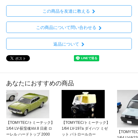
この商品を友達に教える
この商品について問い合わせる
返品について
あなたにおすすめの商品
【TOMYTEC/トミーテック】
【TOMYTEC/トミーテック】
1/64 LV-荻窪魂Vol.8 日産 ロ
1/64 LV-197a ダイハツ ミゼ
【TOMYT
ーレル ハードトップ 2000
ット パトロールカー
1/64 LV-