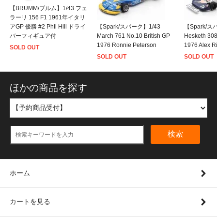
【BRUMM/ブルム】1/43 フェ
ラーリ 156 F1 1961年イタリ
アGP 優勝 #2 Phil Hill ドライ
【Spark/スパーク】1/43
【Spark/ス
バーフィギュア付
March 761 No.10 British GP
Hesketh 30
1976 Ronnie Peterson
1976 Alex R
SOLD OUT
SOLD OUT
SOLD OUT
ほかの商品を探す
検索
ホーム
カートを見る