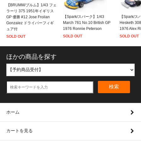
【BRUMM/ブルム】1/43 フェ
ラーリ 375 1951年イギリス
【Spark/スパーク】1/43
【Spark/ス
GP 優勝 #12 Jose Froilan
March 761 No.10 British GP
Hesketh 30
Gonzalez ドライバーフィギ
1976 Ronnie Peterson
1976 Alex R
ュア付
SOLD OUT
SOLD OUT
SOLD OUT
ほかの商品を探す
検索
ホーム
カートを見る